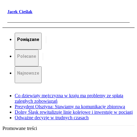
Jacek Cieślak
Powiązane
Polecane
Najnowsze
Co dziewiąty mężczyzna w kraju ma problemy ze spłatą
zaległych zobowiązań
Prezydent Olsztyna: Stawiamy na komunikację zbiorową
Dolny Śląsk rewitalizuje linie kolejowe i inwestuje w pociągi
Odważne decyzje w trudnych czasach
Promowane treści