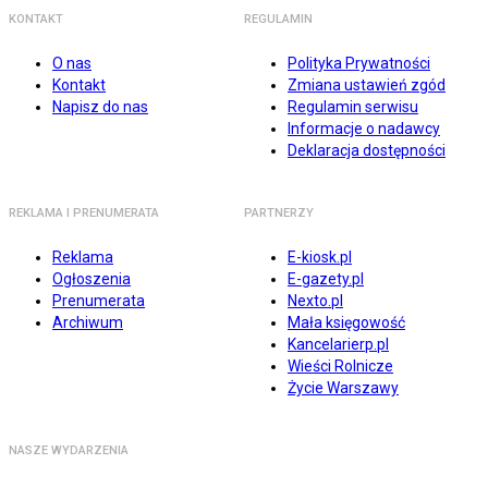
KONTAKT
REGULAMIN
O nas
Polityka Prywatności
Kontakt
Zmiana ustawień zgód
Napisz do nas
Regulamin serwisu
Informacje o nadawcy
Deklaracja dostępności
REKLAMA I PRENUMERATA
PARTNERZY
Reklama
E-kiosk.pl
Ogłoszenia
E-gazety.pl
Prenumerata
Nexto.pl
Archiwum
Mała księgowość
Kancelarierp.pl
Wieści Rolnicze
Życie Warszawy
NASZE WYDARZENIA