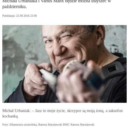
Michała Urbaniaka i Varius Manx będzie można usłyszeć w
październiku.
Publikacja:
22.09.2016 22:00
Michał Urbaniak: – Jazz to moje życie, skrzypce są moją żoną, a saksofon
kochanką.
Foto: filharmonia szczecińska, Bartosz Maciejewski BMC Bartosz Maciejewski