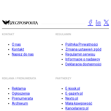
KONTAKT
REGULAMIN
O nas
Polityka Prywatności
Kontakt
Zmiana ustawień zgód
Napisz do nas
Regulamin serwisu
Informacje o nadawcy
Deklaracja dostępności
REKLAMA I PRENUMERATA
PARTNERZY
Reklama
E-kiosk.pl
Ogłoszenia
E-gazety.pl
Prenumerata
Nexto.pl
Archiwum
Mała księgowość
Kancelarierp.pl