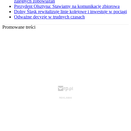
zaległych zobowiązań
Prezydent Olsztyna: Stawiamy na komunikację zbiorową
Dolny Śląsk rewitalizuje linie kolejowe i inwestuje w pociągi
Odważne decyzje w trudnych czasach
Promowane treści