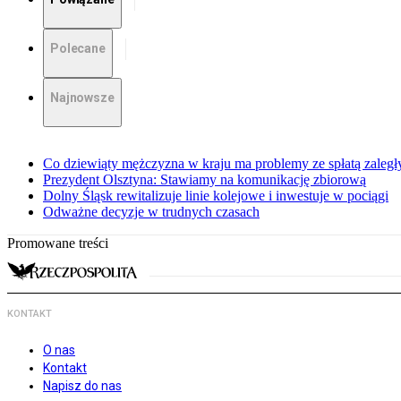
Polecane
Najnowsze
Co dziewiąty mężczyzna w kraju ma problemy ze spłatą zaleg
Prezydent Olsztyna: Stawiamy na komunikację zbiorową
Dolny Śląsk rewitalizuje linie kolejowe i inwestuje w pociągi
Odważne decyzje w trudnych czasach
Promowane treści
KONTAKT
O nas
Kontakt
Napisz do nas