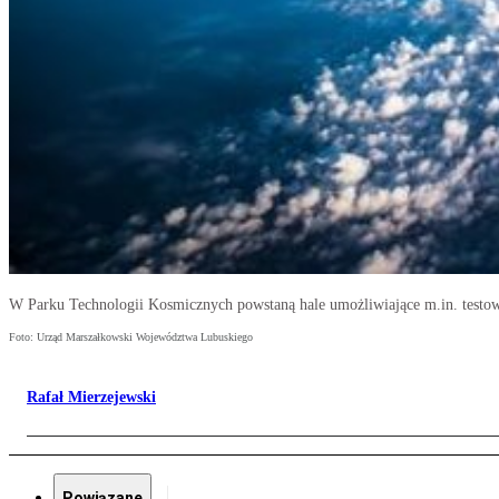
W Parku Technologii Kosmicznych powstaną hale umożliwiające m.in. testo
Foto: Urząd Marszałkowski Województwa Lubuskiego
Rafał Mierzejewski
Powiązane