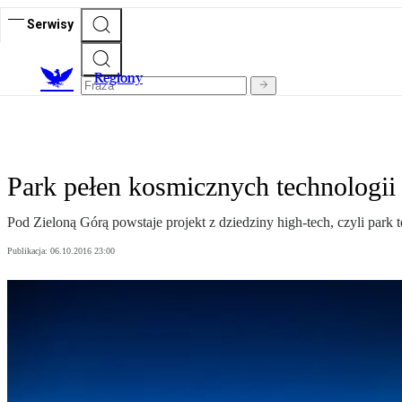
Serwisy
R
egiony
Park pełen kosmicznych technologii
Pod Zieloną Górą powstaje projekt z dziedziny high-tech, czyli park 
Publikacja:
06.10.2016 23:00