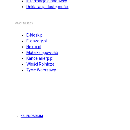
Informacje o nadawcy
Deklaracja dostępności
PARTNERZY
E-kiosk.pl
E-gazety.pl
Nexto.pl
Mała księgowość
Kancelarierp.pl
Wieści Rolnicze
Życie Warszawy
KALENDARIUM