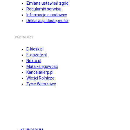
Zmiana ustawień zgód
Regulamin serwisu
Informacje o nadawcy
Deklaracja dostępności
PARTNERZY
E-kiosk.pl
E-gazety.pl
Nexto.pl
Mała księgowość
Kancelarierp.pl
Wieści Rolnicze
Życie Warszawy
KALENDARIUM