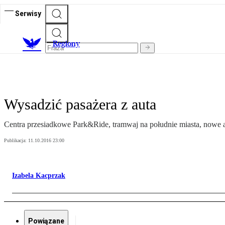
Serwisy
R
egiony
Wysadzić pasażera z auta
Centra przesiadkowe Park&Ride, tramwaj na południe miasta, nowe a
Publikacja:
11.10.2016 23:00
Izabela Kacprzak
Powiązane