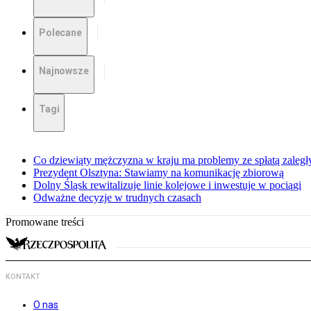
Polecane
Najnowsze
Tagi
Co dziewiąty mężczyzna w kraju ma problemy ze spłatą zaleg
Prezydent Olsztyna: Stawiamy na komunikację zbiorową
Dolny Śląsk rewitalizuje linie kolejowe i inwestuje w pociągi
Odważne decyzje w trudnych czasach
Promowane treści
KONTAKT
O nas