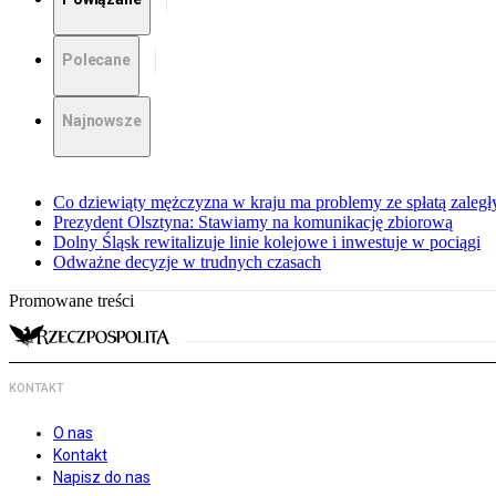
Polecane
Najnowsze
Co dziewiąty mężczyzna w kraju ma problemy ze spłatą zaleg
Prezydent Olsztyna: Stawiamy na komunikację zbiorową
Dolny Śląsk rewitalizuje linie kolejowe i inwestuje w pociągi
Odważne decyzje w trudnych czasach
Promowane treści
KONTAKT
O nas
Kontakt
Napisz do nas