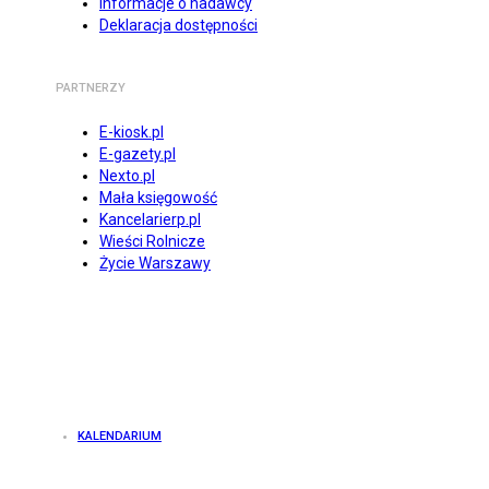
Informacje o nadawcy
Deklaracja dostępności
PARTNERZY
E-kiosk.pl
E-gazety.pl
Nexto.pl
Mała księgowość
Kancelarierp.pl
Wieści Rolnicze
Życie Warszawy
KALENDARIUM