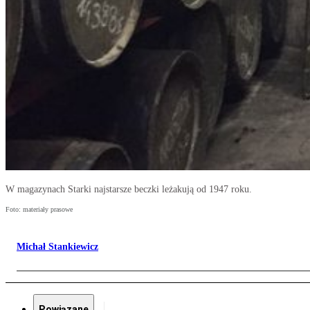
W magazynach Starki najstarsze beczki leżakują od 1947 roku.
Foto: materiały prasowe
Michał Stankiewicz
Powiązane