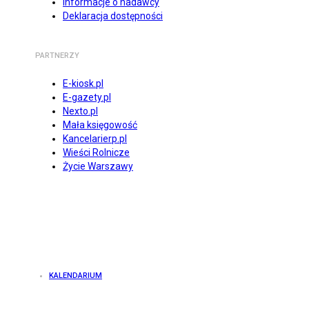
Informacje o nadawcy
Deklaracja dostępności
PARTNERZY
E-kiosk.pl
E-gazety.pl
Nexto.pl
Mała księgowość
Kancelarierp.pl
Wieści Rolnicze
Życie Warszawy
KALENDARIUM