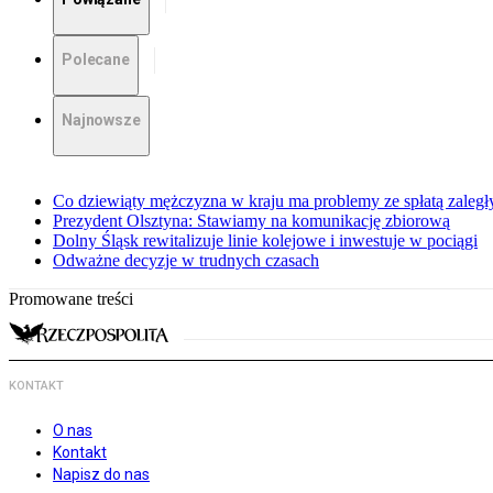
Polecane
Najnowsze
Co dziewiąty mężczyzna w kraju ma problemy ze spłatą zaleg
Prezydent Olsztyna: Stawiamy na komunikację zbiorową
Dolny Śląsk rewitalizuje linie kolejowe i inwestuje w pociągi
Odważne decyzje w trudnych czasach
Promowane treści
KONTAKT
O nas
Kontakt
Napisz do nas