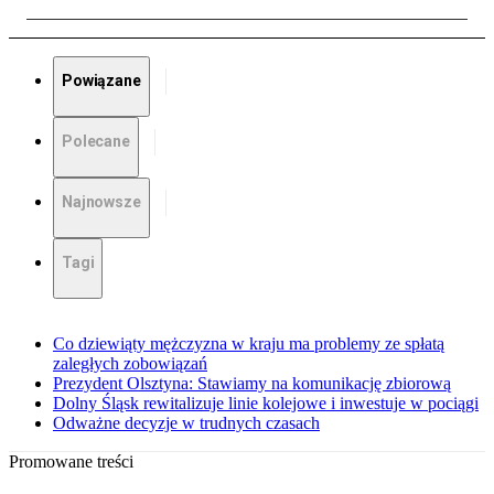
Powiązane
Polecane
Najnowsze
Tagi
Co dziewiąty mężczyzna w kraju ma problemy ze spłatą
zaległych zobowiązań
Prezydent Olsztyna: Stawiamy na komunikację zbiorową
Dolny Śląsk rewitalizuje linie kolejowe i inwestuje w pociągi
Odważne decyzje w trudnych czasach
Promowane treści