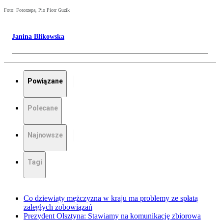
Foto: Fotorzepa, Pio Piotr Guzik
Janina Blikowska
Powiązane
Polecane
Najnowsze
Tagi
Co dziewiąty mężczyzna w kraju ma problemy ze spłatą
zaległych zobowiązań
Prezydent Olsztyna: Stawiamy na komunikację zbiorową