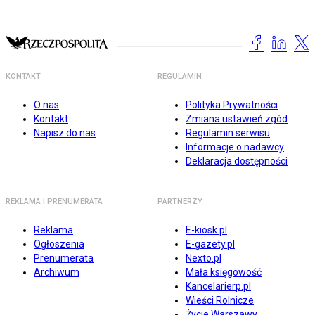
KONTAKT
REGULAMIN
O nas
Polityka Prywatności
Kontakt
Zmiana ustawień zgód
Napisz do nas
Regulamin serwisu
Informacje o nadawcy
Deklaracja dostępności
REKLAMA I PRENUMERATA
PARTNERZY
Reklama
E-kiosk.pl
Ogłoszenia
E-gazety.pl
Prenumerata
Nexto.pl
Archiwum
Mała księgowość
Kancelarierp.pl
Wieści Rolnicze
Życie Warszawy