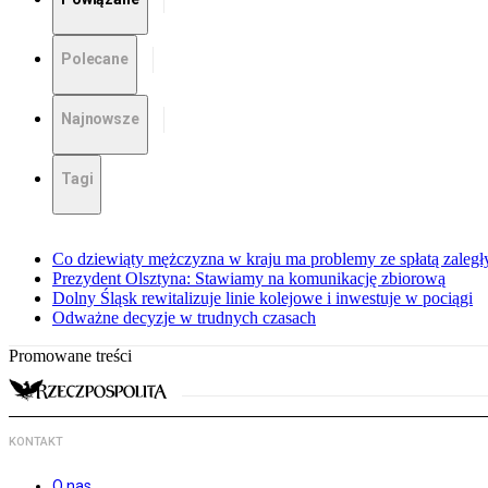
Polecane
Najnowsze
Tagi
Co dziewiąty mężczyzna w kraju ma problemy ze spłatą zaleg
Prezydent Olsztyna: Stawiamy na komunikację zbiorową
Dolny Śląsk rewitalizuje linie kolejowe i inwestuje w pociągi
Odważne decyzje w trudnych czasach
Promowane treści
KONTAKT
O nas