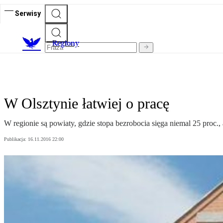
Serwisy
R
egiony
W Olsztynie łatwiej o pracę
W regionie są powiaty, gdzie stopa bezrobocia sięga niemal 25 proc., ale
Publikacja:
16.11.2016 22:00