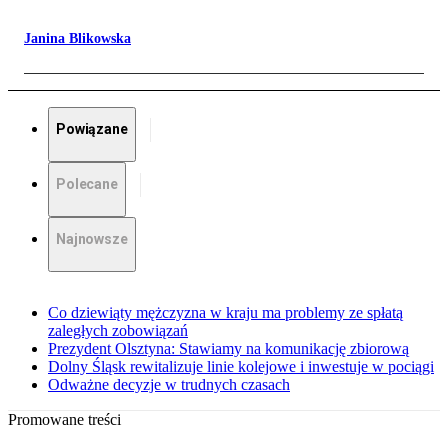
Janina Blikowska
Powiązane
Polecane
Najnowsze
Co dziewiąty mężczyzna w kraju ma problemy ze spłatą
zaległych zobowiązań
Prezydent Olsztyna: Stawiamy na komunikację zbiorową
Dolny Śląsk rewitalizuje linie kolejowe i inwestuje w pociągi
Odważne decyzje w trudnych czasach
Promowane treści