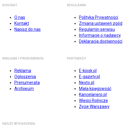
KONTAKT
REGULAMIN
O nas
Polityka Prywatności
Kontakt
Zmiana ustawień zgód
Napisz do nas
Regulamin serwisu
Informacje o nadawcy
Deklaracja dostępności
REKLAMA I PRENUMERATA
PARTNERZY
Reklama
E-kiosk.pl
Ogłoszenia
E-gazety.pl
Prenumerata
Nexto.pl
Archiwum
Mała księgowość
Kancelarierp.pl
Wieści Rolnicze
Życie Warszawy
NASZE WYDARZENIA