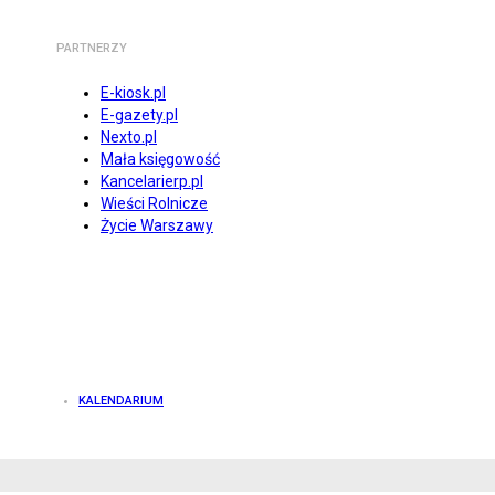
PARTNERZY
E-kiosk.pl
E-gazety.pl
Nexto.pl
Mała księgowość
Kancelarierp.pl
Wieści Rolnicze
Życie Warszawy
KALENDARIUM