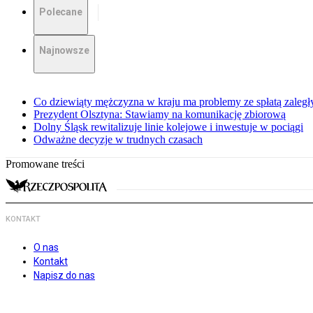
Polecane
Najnowsze
Co dziewiąty mężczyzna w kraju ma problemy ze spłatą zaleg
Prezydent Olsztyna: Stawiamy na komunikację zbiorową
Dolny Śląsk rewitalizuje linie kolejowe i inwestuje w pociągi
Odważne decyzje w trudnych czasach
Promowane treści
KONTAKT
O nas
Kontakt
Napisz do nas