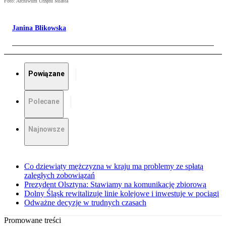
Foto: Archiwum Urzędu Miasta
Janina Blikowska
Powiązane
Polecane
Najnowsze
Co dziewiąty mężczyzna w kraju ma problemy ze spłatą
zaległych zobowiązań
Prezydent Olsztyna: Stawiamy na komunikację zbiorową
Dolny Śląsk rewitalizuje linie kolejowe i inwestuje w pociągi
Odważne decyzje w trudnych czasach
Promowane treści