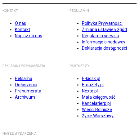
KONTAKT
REGULAMIN
O nas
Polityka Prywatności
Kontakt
Zmiana ustawień zgód
Napisz do nas
Regulamin serwisu
Informacje o nadawcy
Deklaracja dostępności
REKLAMA I PRENUMERATA
PARTNERZY
Reklama
E-kiosk.pl
Ogłoszenia
E-gazety.pl
Prenumerata
Nexto.pl
Archiwum
Mała księgowość
Kancelarierp.pl
Wieści Rolnicze
Życie Warszawy
NASZE WYDARZENIA