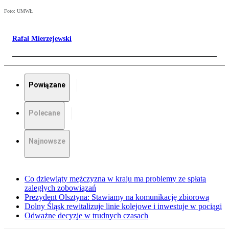
Foto: UMWŁ
Rafał Mierzejewski
Powiązane
Polecane
Najnowsze
Co dziewiąty mężczyzna w kraju ma problemy ze spłatą
zaległych zobowiązań
Prezydent Olsztyna: Stawiamy na komunikację zbiorową
Dolny Śląsk rewitalizuje linie kolejowe i inwestuje w pociągi
Odważne decyzje w trudnych czasach