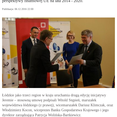
perspektywy finansowej UE na lata 2014 - 2020.
Publikacja:
06.12.2016 22:00
Łódzkie jako trzeci region w kraju uruchamia drugą edycję inicjatywy
Jeremie – stosowną umowę podpisali Witold Stępień, marszałek
województwa łódzkiego (z prawej), wicemarszałek Dariusz Klimczak, oraz
Włodzimierz Kocon, wiceprezes Banku Gospodarstwa Krajowego i jego
dyrektor zarządzająca Patrycja Wolińska-Bartkiewicz.