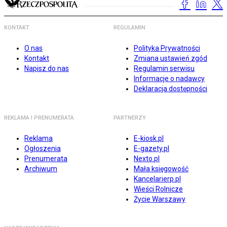
KONTAKT
REGULAMIN
O nas
Polityka Prywatności
Kontakt
Zmiana ustawień zgód
Napisz do nas
Regulamin serwisu
Informacje o nadawcy
Deklaracja dostępności
REKLAMA I PRENUMERATA
PARTNERZY
Reklama
E-kiosk.pl
Ogłoszenia
E-gazety.pl
Prenumerata
Nexto.pl
Archiwum
Mała księgowość
Kancelarierp.pl
Wieści Rolnicze
Życie Warszawy