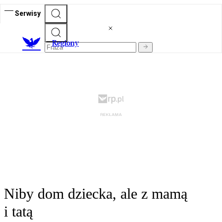
Serwisy
R
egiony
Niby dom dziecka, ale z mamą
i tatą