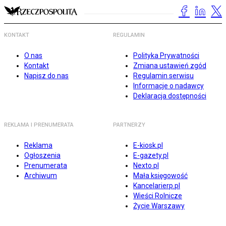
KONTAKT
REGULAMIN
O nas
Polityka Prywatności
Kontakt
Zmiana ustawień zgód
Napisz do nas
Regulamin serwisu
Informacje o nadawcy
Deklaracja dostępności
REKLAMA I PRENUMERATA
PARTNERZY
Reklama
E-kiosk.pl
Ogłoszenia
E-gazety.pl
Prenumerata
Nexto.pl
Archiwum
Mała księgowość
Kancelarierp.pl
Wieści Rolnicze
Życie Warszawy