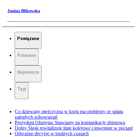
Janina Blikowska
Powiązane
Polecane
Najnowsze
Tagi
Co dziewiąty mężczyzna w kraju ma problemy ze spłatą
zaległych zobowiązań
Prezydent Olsztyna: Stawiamy na komunikację zbiorową
Dolny Śląsk rewitalizuje linie kolejowe i inwestuje w pociągi
Odważne decyzje w trudnych czasach