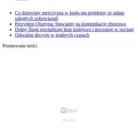
Co dziewiąty mężczyzna w kraju ma problemy ze spłatą
zaległych zobowiązań
Prezydent Olsztyna: Stawiamy na komunikację zbiorową
Dolny Śląsk rewitalizuje linie kolejowe i inwestuje w pociągi
Odważne decyzje w trudnych czasach
Promowane treści