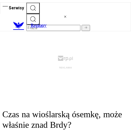
Serwisy
R
egiony
Czas na wioślarską ósemkę, może
właśnie znad Brdy?