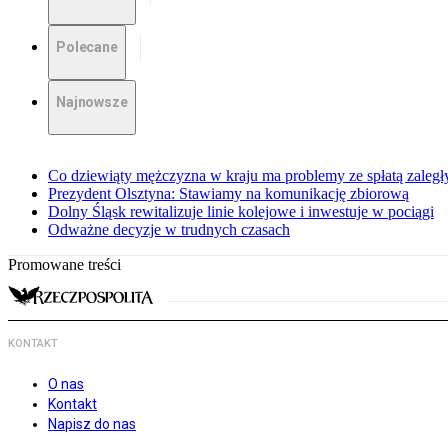
Polecane
Najnowsze
Co dziewiąty mężczyzna w kraju ma problemy ze spłatą zaleg
Prezydent Olsztyna: Stawiamy na komunikację zbiorową
Dolny Śląsk rewitalizuje linie kolejowe i inwestuje w pociągi
Odważne decyzje w trudnych czasach
Promowane treści
KONTAKT
O nas
Kontakt
Napisz do nas