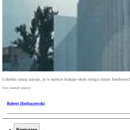
Lubelski ratusz szacuje, że w mieście brakuje około tysiąca miejsc hotelowyc
Foto: materiały prasowe
Robert Horbaczewski
Powiązane