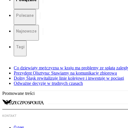
Polecane
Najnowsze
Tagi
Co dziewiąty mężczyzna w kraju ma problemy ze spłatą zaleg
Prezydent Olsztyna: Stawiamy na komunikację zbiorową
Dolny Śląsk rewitalizuje linie kolejowe i inwestuje w pociągi
Odważne decyzje w trudnych czasach
Promowane treści
KONTAKT
O nas