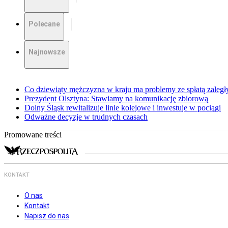
Polecane
Najnowsze
Co dziewiąty mężczyzna w kraju ma problemy ze spłatą zaleg
Prezydent Olsztyna: Stawiamy na komunikację zbiorową
Dolny Śląsk rewitalizuje linie kolejowe i inwestuje w pociągi
Odważne decyzje w trudnych czasach
Promowane treści
KONTAKT
O nas
Kontakt
Napisz do nas