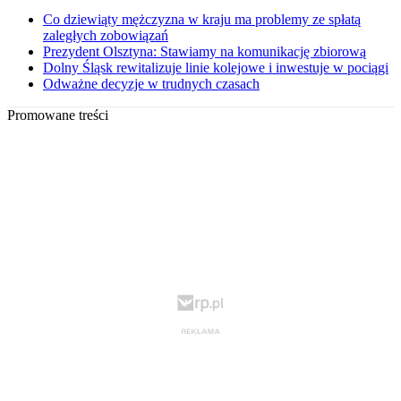
Co dziewiąty mężczyzna w kraju ma problemy ze spłatą
zaległych zobowiązań
Prezydent Olsztyna: Stawiamy na komunikację zbiorową
Dolny Śląsk rewitalizuje linie kolejowe i inwestuje w pociągi
Odważne decyzje w trudnych czasach
Promowane treści