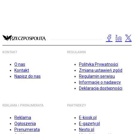
KONTAKT
REGULAMIN
O nas
Polityka Prywatności
Kontakt
Zmiana ustawień zgód
Napisz do nas
Regulamin serwisu
Informacje o nadawcy
Deklaracja dostępności
REKLAMA I PRENUMERATA
PARTNERZY
Reklama
E-kiosk.pl
Ogłoszenia
E-gazety.pl
Prenumerata
Nexto.pl