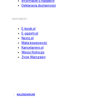
Informacje o nadawcy
Deklaracja dostępności
PARTNERZY
E-kiosk.pl
E-gazety.pl
Nexto.pl
Mała księgowość
Kancelarierp.pl
Wieści Rolnicze
Życie Warszawy
KALENDARIUM