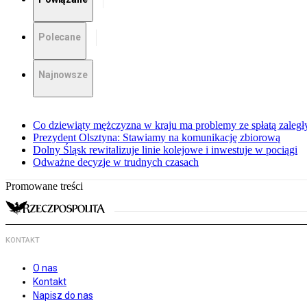
Polecane
Najnowsze
Co dziewiąty mężczyzna w kraju ma problemy ze spłatą zaleg
Prezydent Olsztyna: Stawiamy na komunikację zbiorową
Dolny Śląsk rewitalizuje linie kolejowe i inwestuje w pociągi
Odważne decyzje w trudnych czasach
Promowane treści
KONTAKT
O nas
Kontakt
Napisz do nas