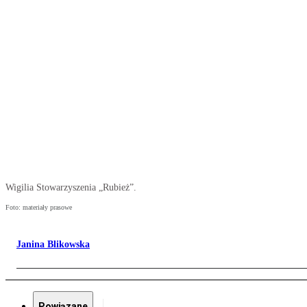
Wigilia Stowarzyszenia „Rubież”.
Foto: materiały prasowe
Janina Blikowska
Powiązane