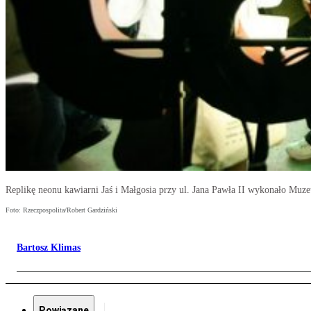
Replikę neonu kawiarni Jaś i Małgosia przy ul. Jana Pawła II wykonało Mu
Foto: Rzeczpospolita/Robert Gardziński
Bartosz Klimas
Powiązane