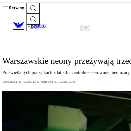
Serwisy
R
egiony
Warszawskie neony przeżywają trz
Po świetlanych początkach z lat 30. i centralnie sterowanej neonizac
Aktualizacja:
28.12.2016 13:12
Publikacja:
27.12.2016 22:00