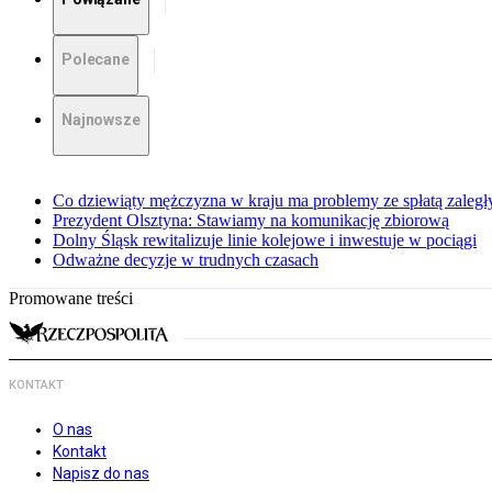
Polecane
Najnowsze
Co dziewiąty mężczyzna w kraju ma problemy ze spłatą zaleg
Prezydent Olsztyna: Stawiamy na komunikację zbiorową
Dolny Śląsk rewitalizuje linie kolejowe i inwestuje w pociągi
Odważne decyzje w trudnych czasach
Promowane treści
KONTAKT
O nas
Kontakt
Napisz do nas