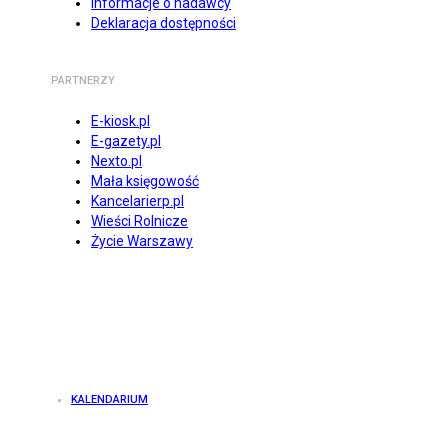
Informacje o nadawcy
Deklaracja dostępności
PARTNERZY
E-kiosk.pl
E-gazety.pl
Nexto.pl
Mała księgowość
Kancelarierp.pl
Wieści Rolnicze
Życie Warszawy
KALENDARIUM