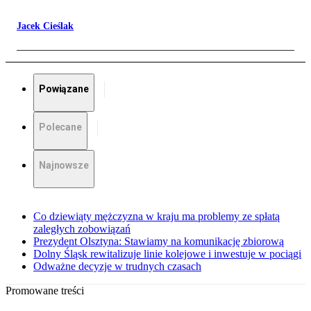
Jacek Cieślak
Powiązane
Polecane
Najnowsze
Co dziewiąty mężczyzna w kraju ma problemy ze spłatą
zaległych zobowiązań
Prezydent Olsztyna: Stawiamy na komunikację zbiorową
Dolny Śląsk rewitalizuje linie kolejowe i inwestuje w pociągi
Odważne decyzje w trudnych czasach
Promowane treści