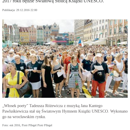
2017 roku będzie Światową Stolicą Książki UNESCO.
Publikacja:
29.12.2016 22:00
„Włosek poety” Tadeusza Różewicza z muzyką Jana Kantego
Pawluśkiewicza stał się Światowym Hymnem Książki UNESCO. Wykonano
go na wrocławskim rynku.
Foto: esk 2016, Piotr Pflegel Piotr Pflegel