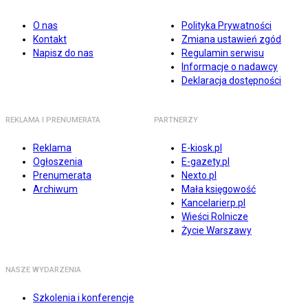
O nas
Polityka Prywatności
Kontakt
Zmiana ustawień zgód
Napisz do nas
Regulamin serwisu
Informacje o nadawcy
Deklaracja dostępności
REKLAMA I PRENUMERATA
PARTNERZY
Reklama
E-kiosk.pl
Ogłoszenia
E-gazety.pl
Prenumerata
Nexto.pl
Archiwum
Mała księgowość
Kancelarierp.pl
Wieści Rolnicze
Życie Warszawy
NASZE WYDARZENIA
Szkolenia i konferencje