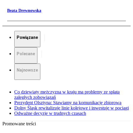
Beata Drewnowska
Powiązane
Polecane
Najnowsze
Co dziewiąty mężczyzna w kraju ma problemy ze spłatą
zaległych zobowiązań
Prezydent Olsztyna: Stawiamy na komunikację zbiorową
Dolny Śląsk rewitalizuje linie kolejowe i inwestuje w pociągi
Odważne decyzje w trudnych czasach
Promowane treści