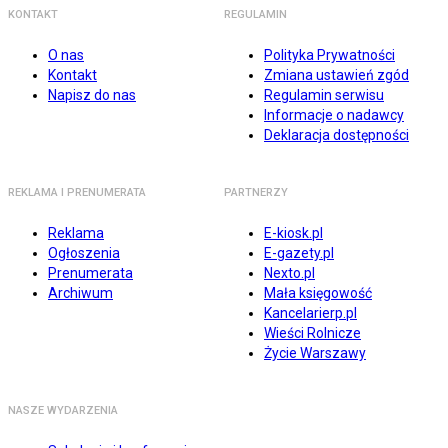
KONTAKT
REGULAMIN
O nas
Polityka Prywatności
Kontakt
Zmiana ustawień zgód
Napisz do nas
Regulamin serwisu
Informacje o nadawcy
Deklaracja dostępności
REKLAMA I PRENUMERATA
PARTNERZY
Reklama
E-kiosk.pl
Ogłoszenia
E-gazety.pl
Prenumerata
Nexto.pl
Archiwum
Mała księgowość
Kancelarierp.pl
Wieści Rolnicze
Życie Warszawy
NASZE WYDARZENIA