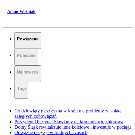
Adam Woźniak
Powiązane
Polecane
Najnowsze
Tagi
Co dziewiąty mężczyzna w kraju ma problemy ze spłatą
zaległych zobowiązań
Prezydent Olsztyna: Stawiamy na komunikację zbiorową
Dolny Śląsk rewitalizuje linie kolejowe i inwestuje w pociągi
Odważne decyzje w trudnych czasach