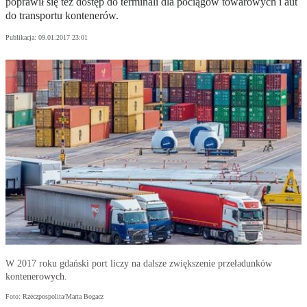
poprawił się też dostęp do terminali dla pociągów towarowych i aut
do transportu kontenerów.
Publikacja:
09.01.2017 23:01
W 2017 roku gdański port liczy na dalsze zwiększenie przeładunków
kontenerowych.
Foto: Rzeczpospolita/Marta Bogacz