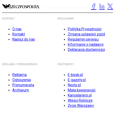
KONTAKT
REGULAMIN
O nas
Polityka Prywatności
Kontakt
Zmiana ustawień zgód
Napisz do nas
Regulamin serwisu
Informacje o nadawcy
Deklaracja dostępności
REKLAMA I PRENUMERATA
PARTNERZY
Reklama
E-kiosk.pl
Ogłoszenia
E-gazety.pl
Prenumerata
Nexto.pl
Archiwum
Mała księgowość
Kancelarierp.pl
Wieści Rolnicze
Życie Warszawy