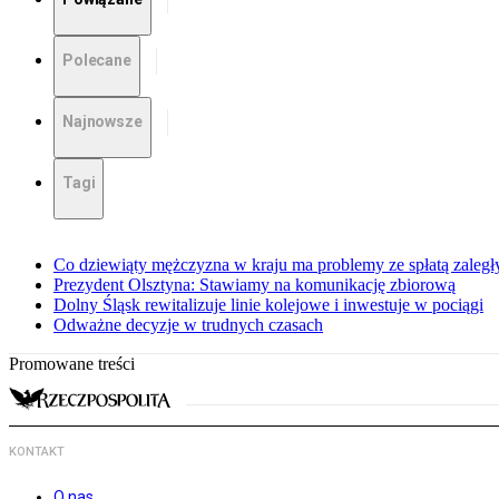
Polecane
Najnowsze
Tagi
Co dziewiąty mężczyzna w kraju ma problemy ze spłatą zaleg
Prezydent Olsztyna: Stawiamy na komunikację zbiorową
Dolny Śląsk rewitalizuje linie kolejowe i inwestuje w pociągi
Odważne decyzje w trudnych czasach
Promowane treści
KONTAKT
O nas