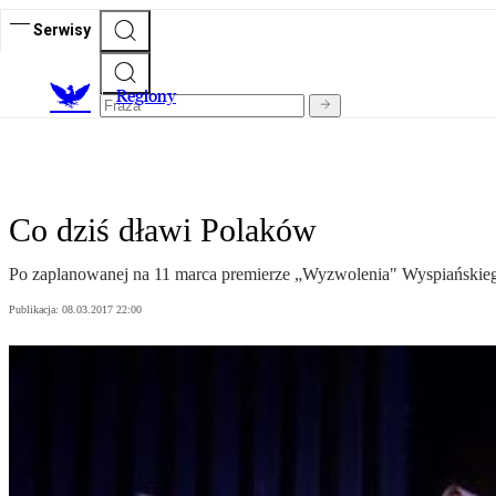
Serwisy
R
egiony
Co dziś dławi Polaków
Po zaplanowanej na 11 marca premierze „Wyzwolenia" Wyspiańskiego
Publikacja:
08.03.2017 22:00