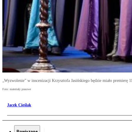
„Wyzwolenie” w inscenizacji Krzysztofa Jasińskiego będzie miało premierę 1
Foto: materiały prasowe
Jacek Cieślak
Powiązane