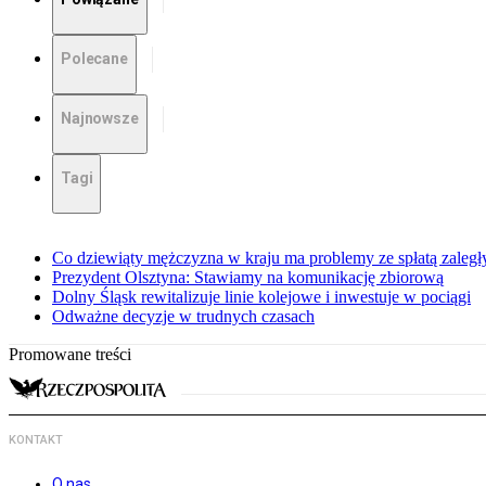
Polecane
Najnowsze
Tagi
Co dziewiąty mężczyzna w kraju ma problemy ze spłatą zaleg
Prezydent Olsztyna: Stawiamy na komunikację zbiorową
Dolny Śląsk rewitalizuje linie kolejowe i inwestuje w pociągi
Odważne decyzje w trudnych czasach
Promowane treści
KONTAKT
O nas