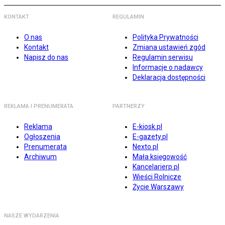
KONTAKT
REGULAMIN
O nas
Polityka Prywatności
Kontakt
Zmiana ustawień zgód
Napisz do nas
Regulamin serwisu
Informacje o nadawcy
Deklaracja dostępności
REKLAMA I PRENUMERATA
PARTNERZY
Reklama
E-kiosk.pl
Ogłoszenia
E-gazety.pl
Prenumerata
Nexto.pl
Archiwum
Mała księgowość
Kancelarierp.pl
Wieści Rolnicze
Życie Warszawy
NASZE WYDARZENIA