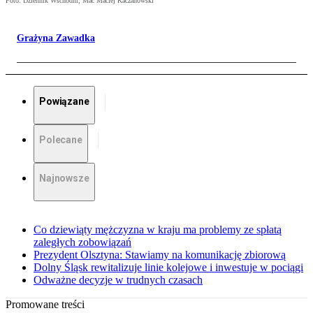
Foto: Dziennik Wschodni, Mac Maciej Kaczanowski
Grażyna Zawadka
Powiązane
Polecane
Najnowsze
Co dziewiąty mężczyzna w kraju ma problemy ze spłatą
zaległych zobowiązań
Prezydent Olsztyna: Stawiamy na komunikację zbiorową
Dolny Śląsk rewitalizuje linie kolejowe i inwestuje w pociągi
Odważne decyzje w trudnych czasach
Promowane treści