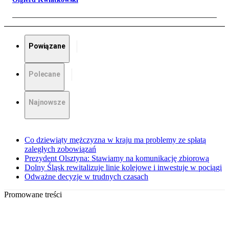
Powiązane
Polecane
Najnowsze
Co dziewiąty mężczyzna w kraju ma problemy ze spłatą
zaległych zobowiązań
Prezydent Olsztyna: Stawiamy na komunikację zbiorową
Dolny Śląsk rewitalizuje linie kolejowe i inwestuje w pociągi
Odważne decyzje w trudnych czasach
Promowane treści