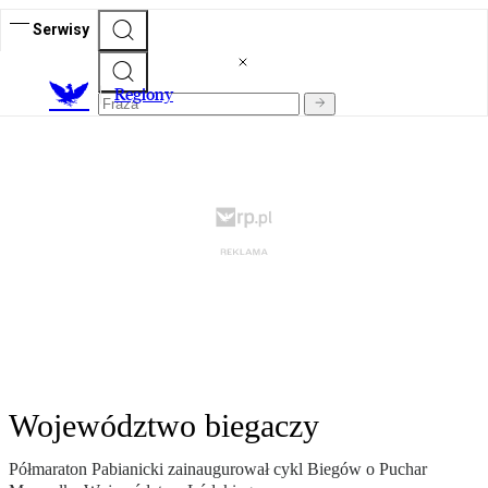
Serwisy
R
egiony
Województwo biegaczy
Półmaraton Pabianicki zainaugurował cykl Biegów o Puchar