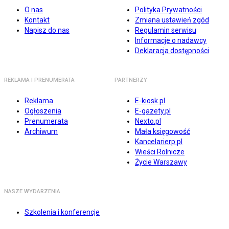
O nas
Polityka Prywatności
Kontakt
Zmiana ustawień zgód
Napisz do nas
Regulamin serwisu
Informacje o nadawcy
Deklaracja dostępności
REKLAMA I PRENUMERATA
PARTNERZY
Reklama
E-kiosk.pl
Ogłoszenia
E-gazety.pl
Prenumerata
Nexto.pl
Archiwum
Mała księgowość
Kancelarierp.pl
Wieści Rolnicze
Życie Warszawy
NASZE WYDARZENIA
Szkolenia i konferencje