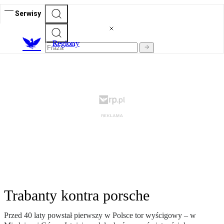
Serwisy
R
egiony
Trabanty kontra porsche
Przed 40 laty powstał pierwszy w Polsce tor wyścigowy – w