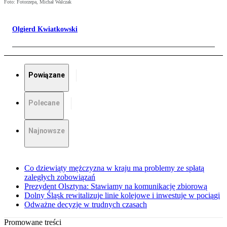
Foto: Fotorzepa, Michał Walczak
Olgierd Kwiatkowski
Powiązane
Polecane
Najnowsze
Co dziewiąty mężczyzna w kraju ma problemy ze spłatą
zaległych zobowiązań
Prezydent Olsztyna: Stawiamy na komunikację zbiorową
Dolny Śląsk rewitalizuje linie kolejowe i inwestuje w pociągi
Odważne decyzje w trudnych czasach
Promowane treści