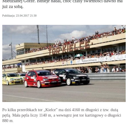
Miedzianej Górze. Istnieje nadal, choć czasy świetności dawno ma
już za sobą.
Publikacja:
23.04.2017 21:30
Po kilku przeróbkach tor „Kielce” ma dziś 4160 m długości z tzw. dużą
pętlą. Mała pętla liczy 1140 m, a wewnątrz jest tor kartingowy o długości
880 m.