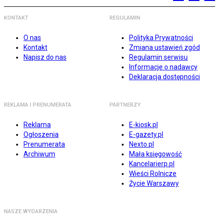
KONTAKT
REGULAMIN
O nas
Polityka Prywatności
Kontakt
Zmiana ustawień zgód
Napisz do nas
Regulamin serwisu
Informacje o nadawcy
Deklaracja dostępności
REKLAMA I PRENUMERATA
PARTNERZY
Reklama
E-kiosk.pl
Ogłoszenia
E-gazety.pl
Prenumerata
Nexto.pl
Archiwum
Mała księgowość
Kancelarierp.pl
Wieści Rolnicze
Życie Warszawy
NASZE WYDARZENIA