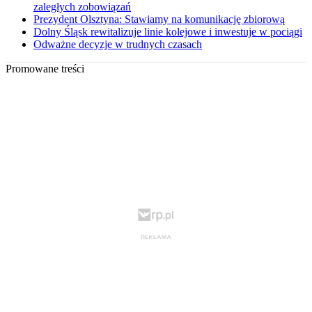
zaległych zobowiązań
Prezydent Olsztyna: Stawiamy na komunikację zbiorową
Dolny Śląsk rewitalizuje linie kolejowe i inwestuje w pociągi
Odważne decyzje w trudnych czasach
Promowane treści