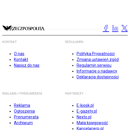
KONTAKT
REGULAMIN
O nas
Polityka Prywatności
Kontakt
Zmiana ustawień zgód
Napisz do nas
Regulamin serwisu
Informacje o nadawcy
Deklaracja dostępności
REKLAMA I PRENUMERATA
PARTNERZY
Reklama
E-kiosk.pl
Ogłoszenia
E-gazety.pl
Prenumerata
Nexto.pl
Archiwum
Mała księgowość
Kancelarierp.pl