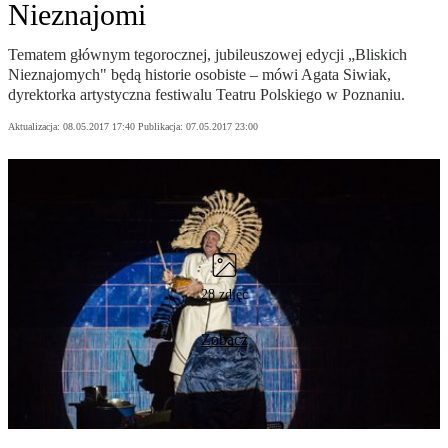
Nieznajomi
Tematem głównym tegorocznej, jubileuszowej edycji „Bliskich
Nieznajomych" będą historie osobiste – mówi Agata Siwiak,
dyrektorka artystyczna festiwalu Teatru Polskiego w Poznaniu.
Aktualizacja:
08.05.2017 17:40
Publikacja:
07.05.2017 23:00
28 zdjęć
Zobacz