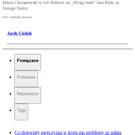
Juliusz Chrząstowski w roli Doktora we „Wrogu ludu” Jana Klaty ze
Starego Teatru.
Foto: materiały prasowe
Jacek Cieślak
Powiązane
Polecane
Najnowsze
Tagi
Co dziewiąty mężczyzna w kraju ma problemy ze spłatą