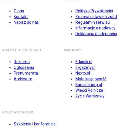
O nas
Polityka Prywatności
Kontakt
Zmiana ustawień zgód
Napisz do nas
Regulamin serwisu
Informacje o nadawcy
Deklaracja dostępności
REKLAMA I PRENUMERATA
PARTNERZY
Reklama
E-kiosk.pl
Ogłoszenia
E-gazety.pl
Prenumerata
Nexto.pl
Archiwum
Mała księgowość
Kancelarierp.pl
Wieści Rolnicze
Życie Warszawy
NASZE WYDARZENIA
Szkolenia i konferencje