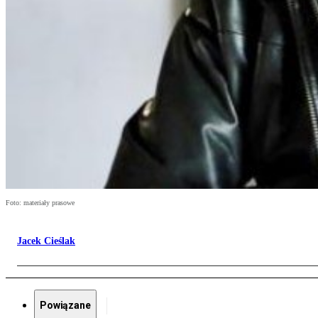
Foto: materiały prasowe
Jacek Cieślak
Powiązane