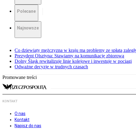
Polecane
Najnowsze
Co dziewiąty mężczyzna w kraju ma problemy ze spłatą zaleg
Prezydent Olsztyna: Stawiamy na komunikację zbiorową
Dolny Śląsk rewitalizuje linie kolejowe i inwestuje w pociągi
Odważne decyzje w trudnych czasach
Promowane treści
KONTAKT
O nas
Kontakt
Napisz do nas