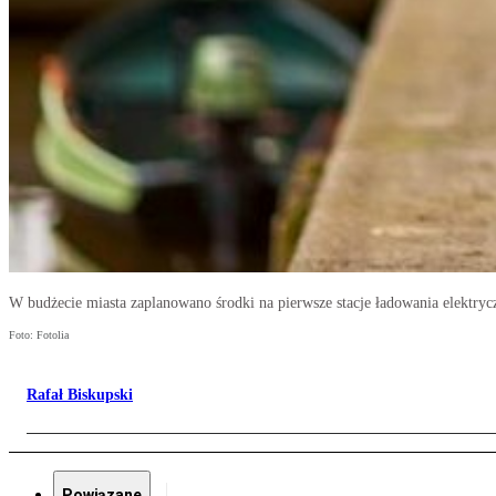
W budżecie miasta zaplanowano środki na pierwsze stacje ładowania elektryc
Foto: Fotolia
Rafał Biskupski
Powiązane