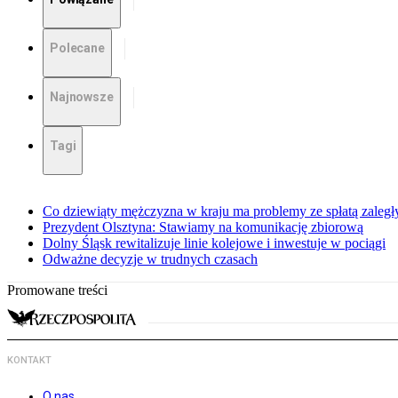
Polecane
Najnowsze
Tagi
Co dziewiąty mężczyzna w kraju ma problemy ze spłatą zaleg
Prezydent Olsztyna: Stawiamy na komunikację zbiorową
Dolny Śląsk rewitalizuje linie kolejowe i inwestuje w pociągi
Odważne decyzje w trudnych czasach
Promowane treści
KONTAKT
O nas