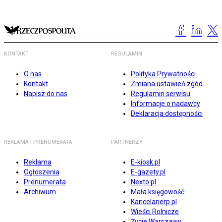
KONTAKT
REGULAMIN
O nas
Polityka Prywatności
Kontakt
Zmiana ustawień zgód
Napisz do nas
Regulamin serwisu
Informacje o nadawcy
Deklaracja dostępności
REKLAMA I PRENUMERATA
PARTNERZY
Reklama
E-kiosk.pl
Ogłoszenia
E-gazety.pl
Prenumerata
Nexto.pl
Archiwum
Mała księgowość
Kancelarierp.pl
Wieści Rolnicze
Życie Warszawy