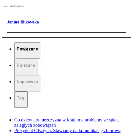
Foto: shutterstock
Janina Blikowska
Powiązane
Polecane
Najnowsze
Tagi
Co dziewiąty mężczyzna w kraju ma problemy ze spłatą
zaległych zobowiązań
Prezydent Olsztyna: Stawiamy na komunikację zbiorową