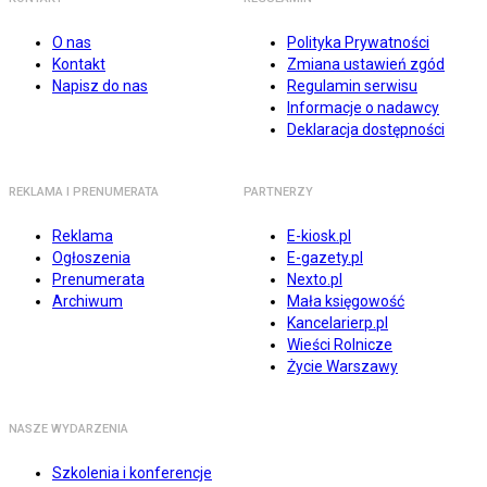
O nas
Polityka Prywatności
Kontakt
Zmiana ustawień zgód
Napisz do nas
Regulamin serwisu
Informacje o nadawcy
Deklaracja dostępności
REKLAMA I PRENUMERATA
PARTNERZY
Reklama
E-kiosk.pl
Ogłoszenia
E-gazety.pl
Prenumerata
Nexto.pl
Archiwum
Mała księgowość
Kancelarierp.pl
Wieści Rolnicze
Życie Warszawy
NASZE WYDARZENIA
Szkolenia i konferencje