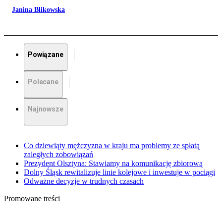
Janina Blikowska
Powiązane
Polecane
Najnowsze
Co dziewiąty mężczyzna w kraju ma problemy ze spłatą
zaległych zobowiązań
Prezydent Olsztyna: Stawiamy na komunikację zbiorową
Dolny Śląsk rewitalizuje linie kolejowe i inwestuje w pociągi
Odważne decyzje w trudnych czasach
Promowane treści