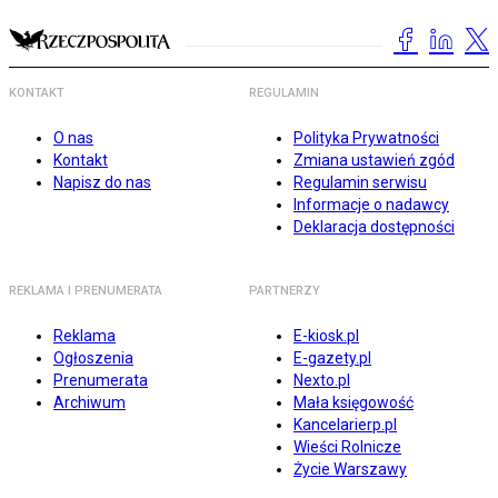
KONTAKT
REGULAMIN
O nas
Polityka Prywatności
Kontakt
Zmiana ustawień zgód
Napisz do nas
Regulamin serwisu
Informacje o nadawcy
Deklaracja dostępności
REKLAMA I PRENUMERATA
PARTNERZY
Reklama
E-kiosk.pl
Ogłoszenia
E-gazety.pl
Prenumerata
Nexto.pl
Archiwum
Mała księgowość
Kancelarierp.pl
Wieści Rolnicze
Życie Warszawy