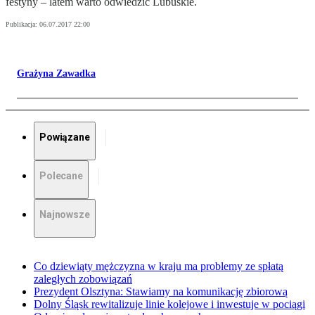
festyny – latem warto odwiedzić Lubuskie.
Publikacja:
06.07.2017 22:00
Grażyna Zawadka
Powiązane
Polecane
Najnowsze
Co dziewiąty mężczyzna w kraju ma problemy ze spłatą
zaległych zobowiązań
Prezydent Olsztyna: Stawiamy na komunikację zbiorową
Dolny Śląsk rewitalizuje linie kolejowe i inwestuje w pociągi