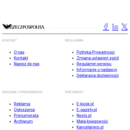
KONTAKT
REGULAMIN
O nas
Polityka Prywatności
Kontakt
Zmiana ustawień zgód
Napisz do nas
Regulamin serwisu
Informacje o nadawcy
Deklaracja dostępności
REKLAMA I PRENUMERATA
PARTNERZY
Reklama
E-kiosk.pl
Ogłoszenia
E-gazety.pl
Prenumerata
Nexto.pl
Archiwum
Mała księgowość
Kancelarierp.pl