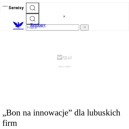
Serwisy
R
egiony
„Bon na innowacje” dla lubuskich
firm