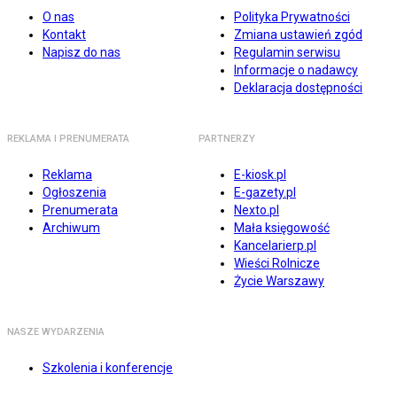
O nas
Polityka Prywatności
Kontakt
Zmiana ustawień zgód
Napisz do nas
Regulamin serwisu
Informacje o nadawcy
Deklaracja dostępności
REKLAMA I PRENUMERATA
PARTNERZY
Reklama
E-kiosk.pl
Ogłoszenia
E-gazety.pl
Prenumerata
Nexto.pl
Archiwum
Mała księgowość
Kancelarierp.pl
Wieści Rolnicze
Życie Warszawy
NASZE WYDARZENIA
Szkolenia i konferencje