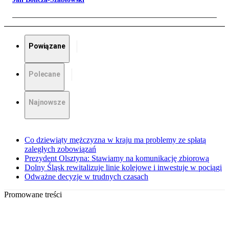
Powiązane
Polecane
Najnowsze
Co dziewiąty mężczyzna w kraju ma problemy ze spłatą
zaległych zobowiązań
Prezydent Olsztyna: Stawiamy na komunikację zbiorową
Dolny Śląsk rewitalizuje linie kolejowe i inwestuje w pociągi
Odważne decyzje w trudnych czasach
Promowane treści