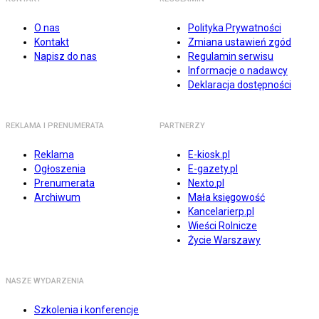
O nas
Polityka Prywatności
Kontakt
Zmiana ustawień zgód
Napisz do nas
Regulamin serwisu
Informacje o nadawcy
Deklaracja dostępności
REKLAMA I PRENUMERATA
PARTNERZY
Reklama
E-kiosk.pl
Ogłoszenia
E-gazety.pl
Prenumerata
Nexto.pl
Archiwum
Mała księgowość
Kancelarierp.pl
Wieści Rolnicze
Życie Warszawy
NASZE WYDARZENIA
Szkolenia i konferencje