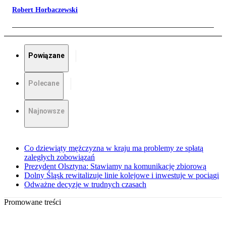
Robert Horbaczewski
Powiązane
Polecane
Najnowsze
Co dziewiąty mężczyzna w kraju ma problemy ze spłatą
zaległych zobowiązań
Prezydent Olsztyna: Stawiamy na komunikację zbiorową
Dolny Śląsk rewitalizuje linie kolejowe i inwestuje w pociągi
Odważne decyzje w trudnych czasach
Promowane treści