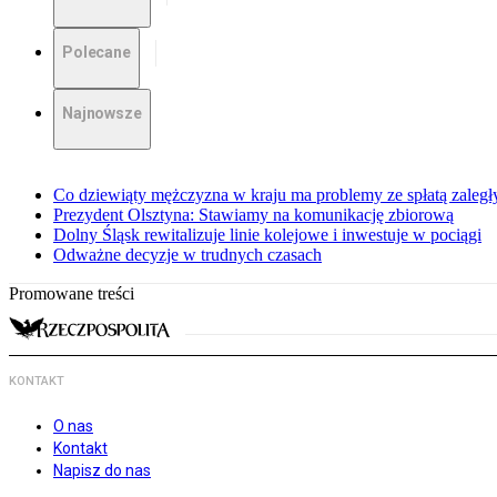
Polecane
Najnowsze
Co dziewiąty mężczyzna w kraju ma problemy ze spłatą zaleg
Prezydent Olsztyna: Stawiamy na komunikację zbiorową
Dolny Śląsk rewitalizuje linie kolejowe i inwestuje w pociągi
Odważne decyzje w trudnych czasach
Promowane treści
KONTAKT
O nas
Kontakt
Napisz do nas