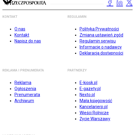
KONTAKT
REGULAMIN
O nas
Polityka Prywatności
Kontakt
Zmiana ustawień zgód
Napisz do nas
Regulamin serwisu
Informacje o nadawcy
Deklaracja dostępności
REKLAMA I PRENUMERATA
PARTNERZY
Reklama
E-kiosk.pl
Ogłoszenia
E-gazety.pl
Prenumerata
Nexto.pl
Archiwum
Mała księgowość
Kancelarierp.pl
Wieści Rolnicze
Życie Warszawy