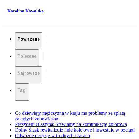
Karolina Kowalska
Powiązane
Polecane
Najnowsze
Tagi
Co dziewiąty mężczyzna w kraju ma problemy ze spłatą
zaległych zobowiązań
Prezydent Olsztyna: Stawiamy na komunikację zbiorową
Dolny Śląsk rewitalizuje linie kolejowe i inwestuje w pociągi
Odważne decyzje w trudnych czasach