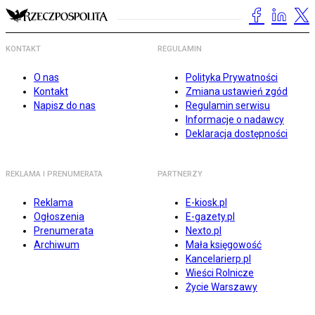
KONTAKT
REGULAMIN
O nas
Polityka Prywatności
Kontakt
Zmiana ustawień zgód
Napisz do nas
Regulamin serwisu
Informacje o nadawcy
Deklaracja dostępności
REKLAMA I PRENUMERATA
PARTNERZY
Reklama
E-kiosk.pl
Ogłoszenia
E-gazety.pl
Prenumerata
Nexto.pl
Archiwum
Mała księgowość
Kancelarierp.pl
Wieści Rolnicze
Życie Warszawy