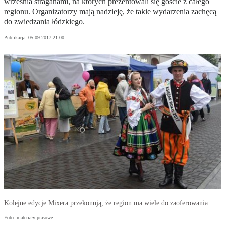
września straganami, na których prezentowali się goście z całego
regionu. Organizatorzy mają nadzieję, że takie wydarzenia zachęcą
do zwiedzania łódzkiego.
Publikacja:
05.09.2017 21:00
Kolejne edycje Mixera przekonują, że region ma wiele do zaoferowania
Foto: materiały prasowe