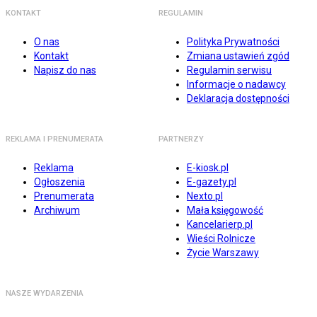
KONTAKT
REGULAMIN
O nas
Polityka Prywatności
Kontakt
Zmiana ustawień zgód
Napisz do nas
Regulamin serwisu
Informacje o nadawcy
Deklaracja dostępności
REKLAMA I PRENUMERATA
PARTNERZY
Reklama
E-kiosk.pl
Ogłoszenia
E-gazety.pl
Prenumerata
Nexto.pl
Archiwum
Mała księgowość
Kancelarierp.pl
Wieści Rolnicze
Życie Warszawy
NASZE WYDARZENIA