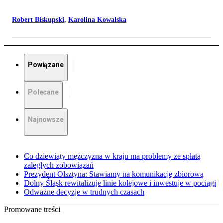
Robert Biskupski
,
Karolina Kowalska
Powiązane
Polecane
Najnowsze
Co dziewiąty mężczyzna w kraju ma problemy ze spłatą
zaległych zobowiązań
Prezydent Olsztyna: Stawiamy na komunikację zbiorową
Dolny Śląsk rewitalizuje linie kolejowe i inwestuje w pociągi
Odważne decyzje w trudnych czasach
Promowane treści