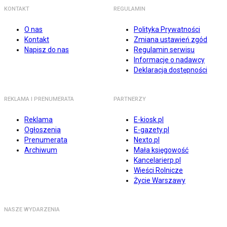
KONTAKT
REGULAMIN
O nas
Polityka Prywatności
Kontakt
Zmiana ustawień zgód
Napisz do nas
Regulamin serwisu
Informacje o nadawcy
Deklaracja dostępności
REKLAMA I PRENUMERATA
PARTNERZY
Reklama
E-kiosk.pl
Ogłoszenia
E-gazety.pl
Prenumerata
Nexto.pl
Archiwum
Mała księgowość
Kancelarierp.pl
Wieści Rolnicze
Życie Warszawy
NASZE WYDARZENIA