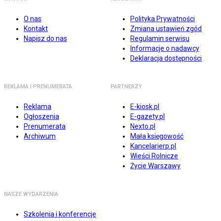
O nas
Polityka Prywatności
Kontakt
Zmiana ustawień zgód
Napisz do nas
Regulamin serwisu
Informacje o nadawcy
Deklaracja dostępności
REKLAMA I PRENUMERATA
PARTNERZY
Reklama
E-kiosk.pl
Ogłoszenia
E-gazety.pl
Prenumerata
Nexto.pl
Archiwum
Mała księgowość
Kancelarierp.pl
Wieści Rolnicze
Życie Warszawy
NASZE WYDARZENIA
Szkolenia i konferencje