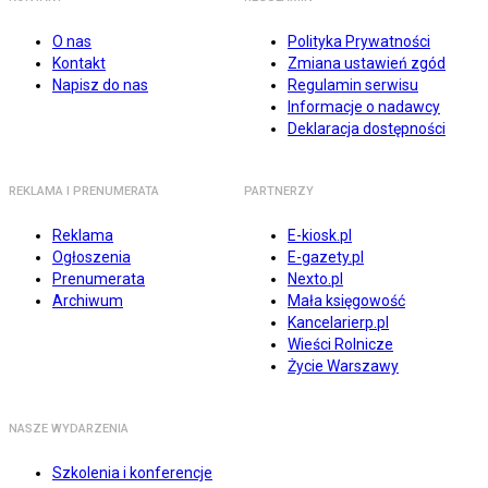
O nas
Polityka Prywatności
Kontakt
Zmiana ustawień zgód
Napisz do nas
Regulamin serwisu
Informacje o nadawcy
Deklaracja dostępności
REKLAMA I PRENUMERATA
PARTNERZY
Reklama
E-kiosk.pl
Ogłoszenia
E-gazety.pl
Prenumerata
Nexto.pl
Archiwum
Mała księgowość
Kancelarierp.pl
Wieści Rolnicze
Życie Warszawy
NASZE WYDARZENIA
Szkolenia i konferencje