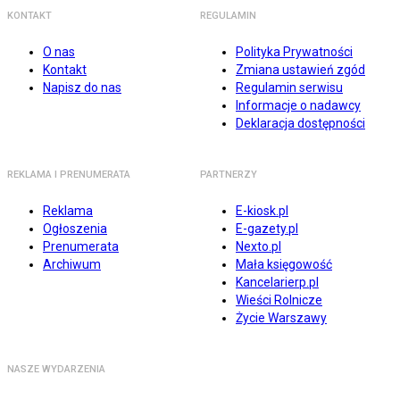
KONTAKT
REGULAMIN
O nas
Polityka Prywatności
Kontakt
Zmiana ustawień zgód
Napisz do nas
Regulamin serwisu
Informacje o nadawcy
Deklaracja dostępności
REKLAMA I PRENUMERATA
PARTNERZY
Reklama
E-kiosk.pl
Ogłoszenia
E-gazety.pl
Prenumerata
Nexto.pl
Archiwum
Mała księgowość
Kancelarierp.pl
Wieści Rolnicze
Życie Warszawy
NASZE WYDARZENIA