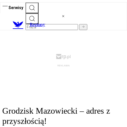
Serwisy
R
egiony
Grodzisk Mazowiecki – adres z
przyszłością!