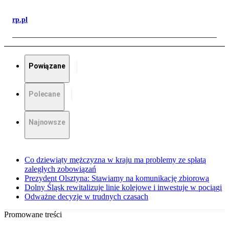
rp.pl
Powiązane
Polecane
Najnowsze
Co dziewiąty mężczyzna w kraju ma problemy ze spłatą
zaległych zobowiązań
Prezydent Olsztyna: Stawiamy na komunikację zbiorową
Dolny Śląsk rewitalizuje linie kolejowe i inwestuje w pociągi
Odważne decyzje w trudnych czasach
Promowane treści