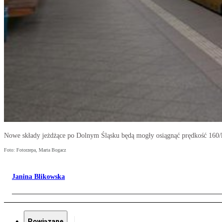
Nowe składy jeżdżące po Dolnym Śląsku będą mogły osiągnąć prędkość 160
Foto: Fotorzepa, Marta Bogacz
Janina Blikowska
Powiązane