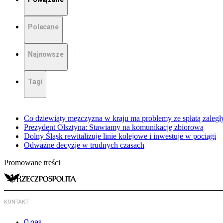
Polecane
Najnowsze
Tagi
Co dziewiąty mężczyzna w kraju ma problemy ze spłatą zaleg
Prezydent Olsztyna: Stawiamy na komunikację zbiorową
Dolny Śląsk rewitalizuje linie kolejowe i inwestuje w pociągi
Odważne decyzje w trudnych czasach
Promowane treści
KONTAKT
O nas