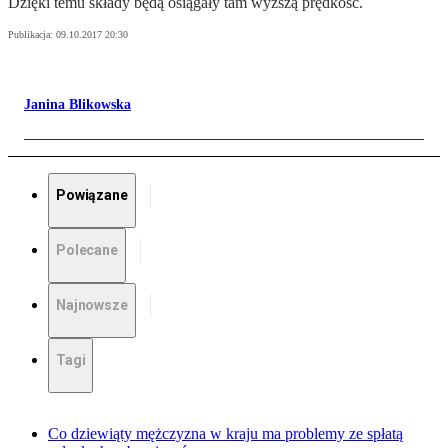
Dzięki temu składy będą osiągały tam wyższą prędkość.
Publikacja:
09.10.2017 20:30
Janina Blikowska
Powiązane
Polecane
Najnowsze
Tagi
Co dziewiąty mężczyzna w kraju ma problemy ze spłatą