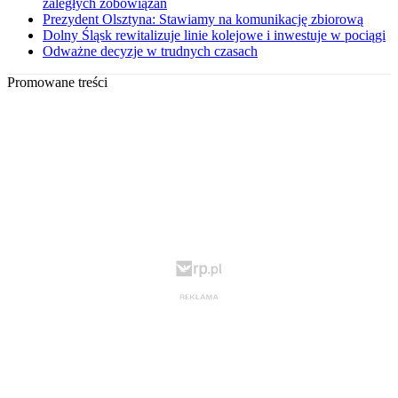
zaległych zobowiązań
Prezydent Olsztyna: Stawiamy na komunikację zbiorową
Dolny Śląsk rewitalizuje linie kolejowe i inwestuje w pociągi
Odważne decyzje w trudnych czasach
Promowane treści