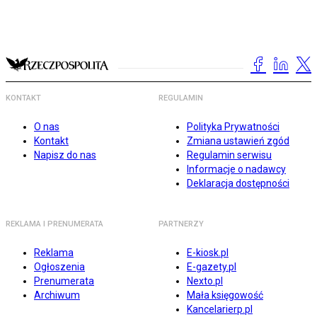
KONTAKT
REGULAMIN
O nas
Polityka Prywatności
Kontakt
Zmiana ustawień zgód
Napisz do nas
Regulamin serwisu
Informacje o nadawcy
Deklaracja dostępności
REKLAMA I PRENUMERATA
PARTNERZY
Reklama
E-kiosk.pl
Ogłoszenia
E-gazety.pl
Prenumerata
Nexto.pl
Archiwum
Mała księgowość
Kancelarierp.pl